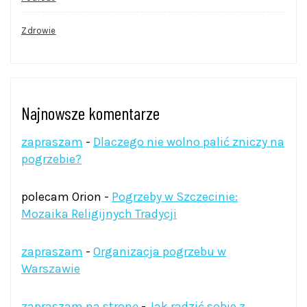
Zdrowie
Najnowsze komentarze
zapraszam
-
Dlaczego nie wolno palić zniczy na
pogrzebie?
polecam Orion
-
Pogrzeby w Szczecinie:
Mozaika Religijnych Tradycji
zapraszam
-
Organizacja pogrzebu w
Warszawie
zapraszam na stronę
-
Jak radzić sobie z