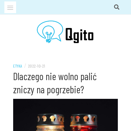
Przejdź
do
treści
QGITO BLOG
/
ETYKA
2022-10-21
Dlaczego nie wolno palić
zniczy na pogrzebie?