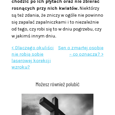
chodzić po ich płytach oraz nie zbierać
rosnących przy nich kwiatów.
Niektórzy
są też zdania, że zniczy w ogóle nie powinno
się zapalać zapalniczkami i to niezależnie
od tego, czy robi się to w dniu pogrzebu, czy
w jakimś innym dniu.
Nawigacja
< Dlaczego okuliści
Sen o zmarłej osobie
nie robią sobie
– co oznacza? >
wpisu
laserowej korekcji
wzroku?
Możesz również polubić