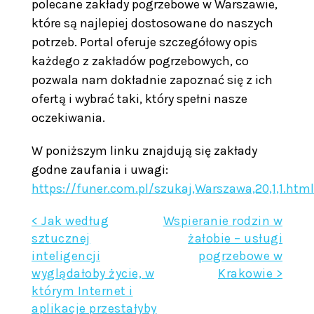
polecane zakłady pogrzebowe w Warszawie,
które są najlepiej dostosowane do naszych
potrzeb. Portal oferuje szczegółowy opis
każdego z zakładów pogrzebowych, co
pozwala nam dokładnie zapoznać się z ich
ofertą i wybrać taki, który spełni nasze
oczekiwania.
W poniższym linku znajdują się zakłady
godne zaufania i uwagi:
https://funer.com.pl/szukaj,Warszawa,20,1,1.html
Nawigacja
< Jak według
Wspieranie rodzin w
sztucznej
żałobie – usługi
wpisu
inteligencji
pogrzebowe w
wyglądałoby życie, w
Krakowie >
którym Internet i
aplikacje przestałyby