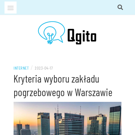
Przejdź
do
treści
QGITO BLOG
/
INTERNET
2023-04-17
Kryteria wyboru zakładu
pogrzebowego w Warszawie