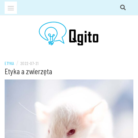
Przejdź
do
treści
QGITO BLOG
/
ETYKA
2022-07-21
Etyka a zwierzęta