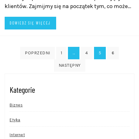
klientów. Zajmijmy się na początek tym, co może…
DOWIEDZ SIĘ WIĘCEJ
Stronicowanie
POPRZEDNI
1
…
4
5
6
wpisów
NASTĘPNY
Kategorie
Biznes
Etyka
Internet